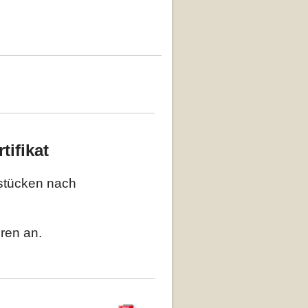
tifikat
stücken nach
erfahren an.