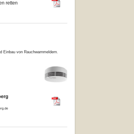
n retten
 und Einbau von Rauchwarnmeldern.
erecht aus.
berg
erg.de