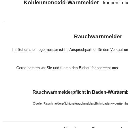
Kohlenmonoxid-Warnmelder
können Lebe
Rauchwarnmelder
Ihr Schornsteinfegermeister ist Ihr Ansprechpartner für den Verkauf
Gerne beraten wir Sie und führen den Einbau fachg
Rauchwarnmelderpflicht in Baden-Württem
Quelle: Rauchmelderpflicht.net/rauchmelderpflicht-baden-wuerttemb